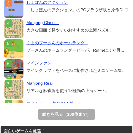
しょぼんのアクション
「しょぼんのアクション」のPCブラウザ版と原作DLフ...
Mahjong Classi...
大きな画面で見やすいおすすめの上海パズル。
くまのプーさんのホームランダ...
プーさんのホームランダービーが、Ruffleにより再...
マインファン
マインクラフトをベースに制作されたミニゲーム集。
Mahjong Real
リアルな麻雀牌を使う18種類の上海ゲーム。
スイカゲーム 無料Web版
スイカゲームをスクラッチで再現した無料Web版。
続きを見る（100位まで）
THE MERGEST KI...
面白いゲームを厳選！
王国を構築していく放置系のシミュレーションゲーム。