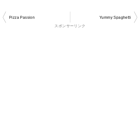
投
Pizza Passion
Yummy Spaghetti
稿
スポンサーリンク
ナ
ビ
ゲ
ー
シ
ョ
ン