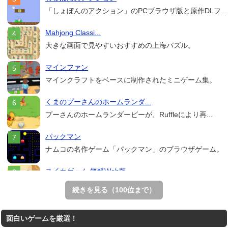
「しょぼんのアクション」のPCブラウザ版と原作DLフ...
Mahjong Classi...
大きな画面で見やすいおすすめの上海パズル。
マインファン
マインクラフトをベースに制作されたミニゲーム集。
くまのプーさんのホームランダ...
プーさんのホームランダービーが、Ruffleにより再...
パックマン
ナムコの名作ゲーム「パックマン」のブラウザゲーム。
スイカゲーム 無料Web版
スイカゲームをスクラッチで再現した無料Web版。
続きを見る（100位まで）
Mahjong Real
面白いゲームを厳選！
リアルな麻雀牌を使う18種類の上海ゲーム。