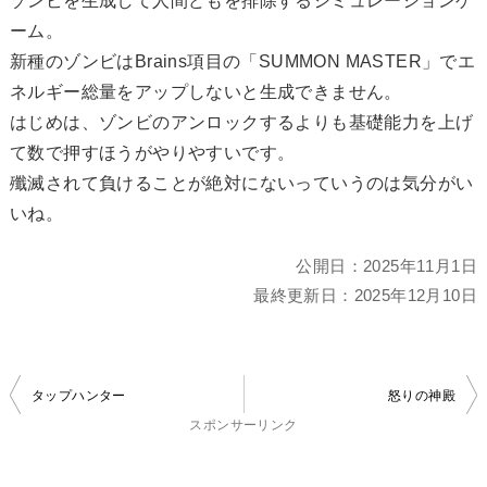
ゾンビを生成して人間どもを排除するシミュレーションゲ
ーム。
新種のゾンビはBrains項目の「SUMMON MASTER」でエ
ネルギー総量をアップしないと生成できません。
はじめは、ゾンビのアンロックするよりも基礎能力を上げ
て数で押すほうがやりやすいです。
殲滅されて負けることが絶対にないっていうのは気分がい
いね。
公開日：
2025年11月1日
最終更新日：
2025年12月10日
投
タップハンター
怒りの神殿
稿
スポンサーリンク
ナ