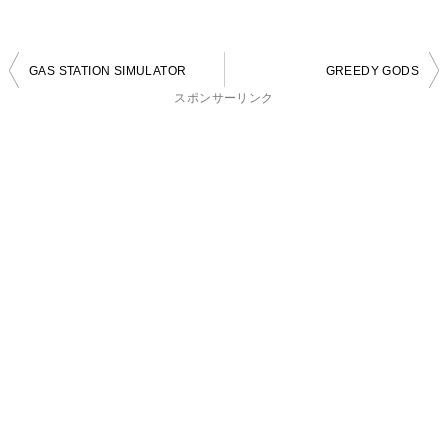
投
GAS STATION SIMULATOR
GREEDY GODS
稿
スポンサーリンク
ナ
ビ
ゲ
ー
シ
ョ
ン