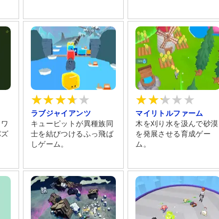
ラブジャイアンツ
マイリトルファーム
るワ
キューピットが異種族同
木を刈り水を汲んで砂漠
パズ
士を結びつけるふっ飛ば
を発展させる育成ゲー
しゲーム。
ム。