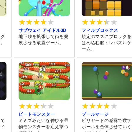
サブウェイ アイドル3D
フィルブロックス
るク
地下鉄を拡張して街を発
規定のマスにブロックを
ー。
展させる放置ゲーム。
はめ込む脳トレパズルゲ
ーム。
ビートモンスター
プールマージ
けて
ミミズみたいな伸びる果
ビリヤードの感覚で数字
くイ
物モンスターを迎え撃つ
ボールを合体させていく