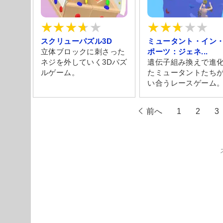
スクリューパズル3D
ミュータント・イン
立体ブロックに刺さった
ポーツ：ジェネ...
ネジを外していく3Dパズ
遺伝子組み換えで進
ルゲーム。
たミュータントたち
い合うレースゲーム
前へ
1
2
3