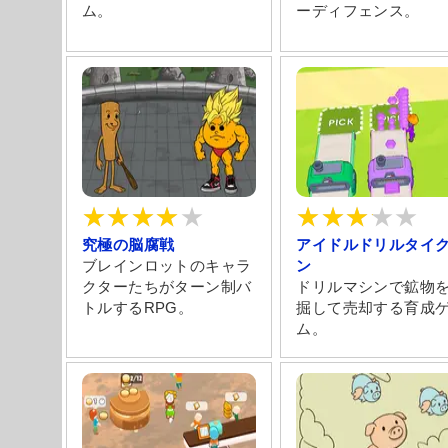
ム。
ーディフェンス。
究極の脳腐戦
アイドルドリルタイ
ブレインロットのキャラ
ン
クターたちがターン制バ
ドリルマシンで鉱物
トルするRPG。
掘して売却する育成
ム。