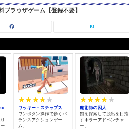
無料ブラウザゲーム【登録不要】
pho
ワッキー・ステップス
魔術師の囚人
ワンボタン操作で歩くバ
館を探索して脱出を目指
頼り
ランスアクションゲー
すホラーアドベンチャ
ラー
ム。
ー。