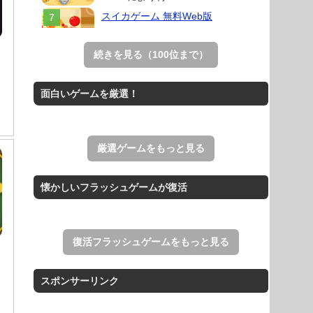
スイカゲーム 無料Web版
スイカゲームをスクラッチで再現した
無料Web版。
続きを見る（100位まで）
アローアウト
すべての矢印を画面外へ導くパズルゲ
面白いゲームを厳選！
ーム。
ホールio
ホールを巨大に育成する落とし穴ゲー
厳選ゲームをもっと見る
ム。
THE MERGEST KI...
懐かしいフラッシュゲームが復活
王国を構築していく放置系のシミュレ
ーションゲーム。
復活フラッシュゲームをもっと見る
スポンサーリンク