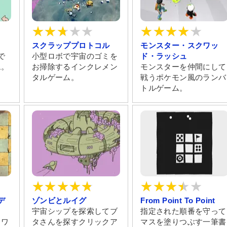
スクラッププロトコル
モンスター・スクワッ
で
小型ロボで宇宙のゴミを
ド・ラッシュ
ム。
お掃除するインクレメン
モンスターを仲間にして
タルゲーム。
戦うポケモン風のランバ
トルゲーム。
デ
ゾンビとルイグ
From Point To Point
宇宙シップを探索してブ
指定された順番を守って
タワ
タさんを探すクリックア
マスを塗りつぶす一筆書