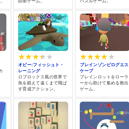
ム。
防衛ゲーム。
パズルゲーム。
オビー:フィッシュト・
ブレインゾンビログエス
カ
レーニング
ケープ
。
ロブロックス風の世界で
ブレインロットをローラ
魚を鍛えて遠くまで飛ば
ーから助けて集める救出
す育成アクション。
ゲーム。