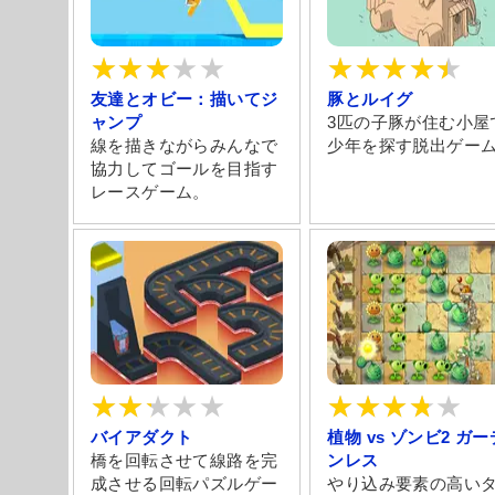
友達とオビー：描いてジ
豚とルイグ
ャンプ
3匹の子豚が住む小屋
線を描きながらみんなで
少年を探す脱出ゲー
協力してゴールを目指す
レースゲーム。
バイアダクト
植物 vs ゾンビ2 ガー
橋を回転させて線路を完
ンレス
成させる回転パズルゲー
やり込み要素の高い