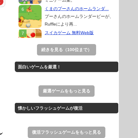
ミニゲーム集。
ム
くまのプーさんのホームランダ...
プーさんのホームランダービーが、
Ruffleにより再...
スイカゲーム 無料Web版
スイカゲームをスクラッチで再現した
無料Web版。
続きを見る（100位まで）
Mahjong Real
リアルな麻雀牌を使う18種類の上海
面白いゲームを厳選！
ゲーム。
THE MERGEST KI...
王国を構築していく放置系のシミュレ
厳選ゲームをもっと見る
ーションゲーム。
アローアウト
懐かしいフラッシュゲームが復活
すべての矢印を画面外へ導くパズルゲ
ーム。
復活フラッシュゲームをもっと見る