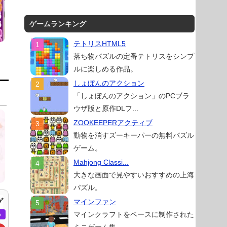
ゲームランキング
テトリスHTML5
落ち物パズルの定番テトリスをシンプ
ルに楽しめる作品。
しょぼんのアクション
「しょぼんのアクション」のPCブラ
ウザ版と原作DLフ...
ZOOKEEPERアクティブ
動物を消すズーキーパーの無料パズル
ゲーム。
Mahjong Classi...
大きな画面で見やすいおすすめの上海
パズル。
グ
マインファン
マインクラフトをベースに制作された
め