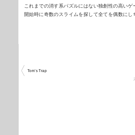
これまでの消す系パズルにはない独創性の高いゲ
開始時に奇数のスライムを探して全てを偶数にし
投
Tom’s Trap
稿
ナ
ビ
ゲ
ー
シ
ョ