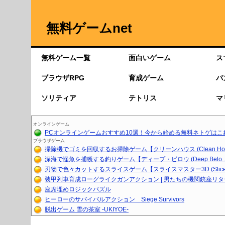
無料ゲームnet
無料ゲーム一覧
面白いゲーム
ス
ブラウザRPG
育成ゲーム
パ
ソリティア
テトリス
マ
オンラインゲーム
PCオンラインゲームおすすめ10選！今から始める無料ネトゲはこ
ブラウザゲーム
掃除機でゴミを回収するお掃除ゲーム【クリーンハウス (Clean Ho..
深海で怪魚を捕獲する釣りゲーム【ディープ・ビロウ (Deep Belo..
刃物で色々カットするスライスゲーム【スライスマスター3D (Slice.
装甲列車育成ローグライクガンアクション | 男たちの機関銃座リ
座席埋めロジックパズル
ヒーローのサバイバルアクション Siege Survivors
脱出ゲーム 雪の茶室 -UKIYOE-