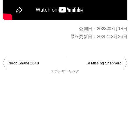
公開日：
2023年7月19日
最終更新日：
2025年3月26日
投
Noob Snake 2048
A Missing Shepherd
稿
スポンサーリンク
ナ
ビ
ゲ
ー
シ
ョ
ン