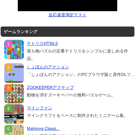
反応速度測定テスト
ゲームランキング
テトリスHTML5
落ち物パズルの定番テトリスをシンプルに楽しめる作
品。
しょぼんのアクション
「しょぼんのアクション」のPCブラウザ版と原作DLフ...
ZOOKEEPERアクティブ
動物を消すズーキーパーの無料パズルゲーム。
マインファン
マインクラフトをベースに制作されたミニゲーム集。
Mahjong Classi...