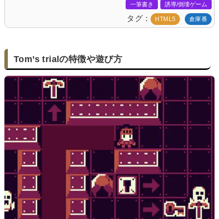
一筆書き
誘導/倒壊ゲーム
タグ
HTML5
倉庫番
Tom’s trialの特徴や遊び方