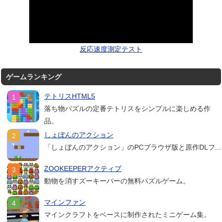
反応速度測定テスト
ゲームランキング
テトリスHTML5
落ち物パズルの定番テトリスをシンプルに楽しめる作
品。
しょぼんのアクション
「しょぼんのアクション」のPCブラウザ版と原作DLフ...
ZOOKEEPERアクティブ
動物を消すズーキーパーの無料パズルゲーム。
マインファン
マインクラフトをベースに制作されたミニゲーム集。