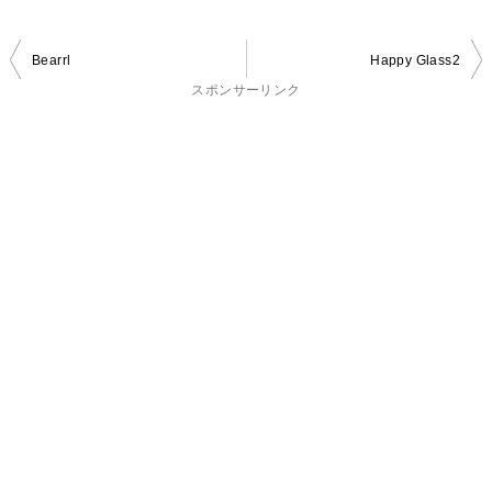
投
Bearrl
Happy Glass2
稿
スポンサーリンク
ナ
ビ
ゲ
ー
シ
ョ
ン