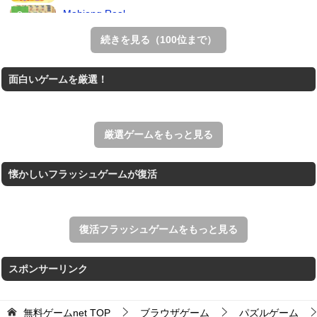
Mahjong Real
リアルな麻雀牌を使う18種類の上海ゲーム。
続きを見る（100位まで）
THE MERGEST KI...
面白いゲームを厳選！
王国を構築していく放置系のシミュレーションゲーム。
アローアウト
すべての矢印を画面外へ導くパズルゲーム。
厳選ゲームをもっと見る
懐かしいフラッシュゲームが復活
復活フラッシュゲームをもっと見る
スポンサーリンク
無料ゲームnet
TOP
ブラウザゲーム
パズルゲーム