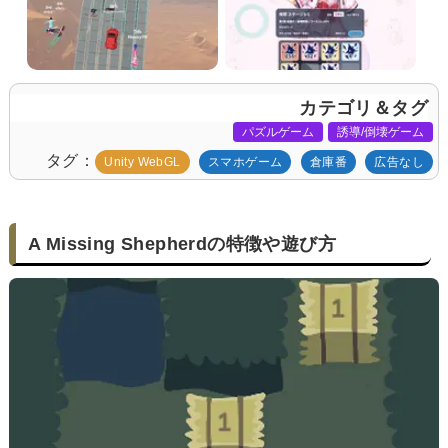
カテゴリ＆タグ
パズルゲーム
誘導/倒壊ゲーム
タグ
Unity WebGL
スマホゲーム
倉庫番
広告なし
A Missing Shepherdの特徴や遊び方