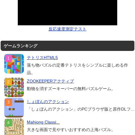
反応速度測定テスト
ゲームランキング
テトリスHTML5
落ち物パズルの定番テトリスをシンプルに楽しめる作
品。
ZOOKEEPERアクティブ
動物を消すズーキーパーの無料パズルゲーム。
しょぼんのアクション
「しょぼんのアクション」のPCブラウザ版と原作DLフ...
Mahjong Classi...
大きな画面で見やすいおすすめの上海パズル。