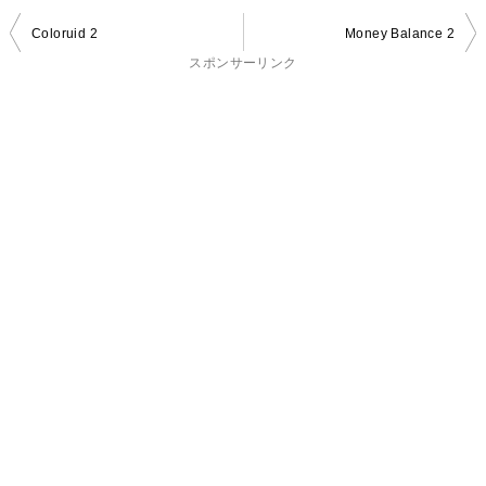
投
Coloruid 2
Money Balance 2
稿
スポンサーリンク
ナ
ビ
ゲ
ー
シ
ョ
ン