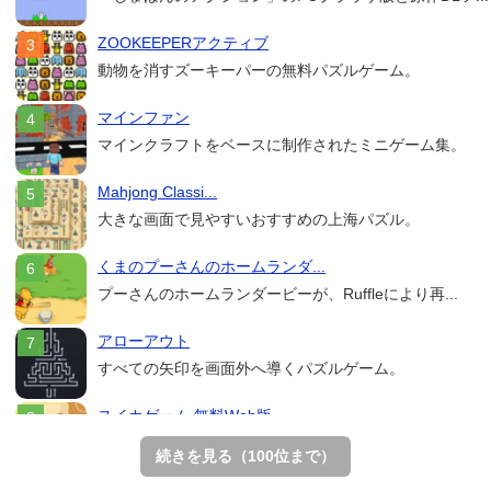
ZOOKEEPERアクティブ
動物を消すズーキーパーの無料パズルゲーム。
マインファン
マインクラフトをベースに制作されたミニゲーム集。
Mahjong Classi...
大きな画面で見やすいおすすめの上海パズル。
くまのプーさんのホームランダ...
プーさんのホームランダービーが、Ruffleにより再...
アローアウト
すべての矢印を画面外へ導くパズルゲーム。
スイカゲーム 無料Web版
スイカゲームをスクラッチで再現した無料Web版。
続きを見る（100位まで）
ホールio