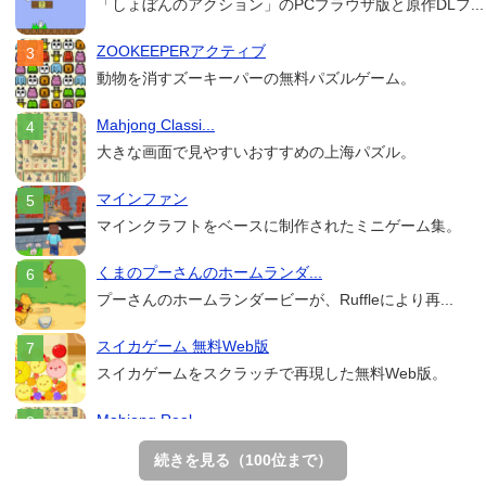
「しょぼんのアクション」のPCブラウザ版と原作DLフ...
ZOOKEEPERアクティブ
動物を消すズーキーパーの無料パズルゲーム。
Mahjong Classi...
大きな画面で見やすいおすすめの上海パズル。
マインファン
マインクラフトをベースに制作されたミニゲーム集。
くまのプーさんのホームランダ...
プーさんのホームランダービーが、Ruffleにより再...
スイカゲーム 無料Web版
スイカゲームをスクラッチで再現した無料Web版。
Mahjong Real
リアルな麻雀牌を使う18種類の上海ゲーム。
続きを見る（100位まで）