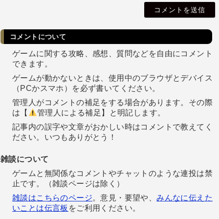
i
l
コメントについて
ゲームに関する攻略、感想、質問などを自由にコメント
できます。
ゲームが動かないときは、使用中のブラウザとデバイス
（PCかスマホ）を必ず書いてください。
管理人がコメントの補足をする場合があります。その際
は【
管理人による補足】と明記します。
記事内の誤字や文章がおかしい時はコメントで教えてく
ださい。いつもありがとう！
雑談について
ゲームと無関係なコメントやチャットのような連投は禁
止です。（雑談ページは除く）
雑談はこちらのページ
。意見・要望や、
みんなに伝えた
いことは伝言板
をご利用ください。