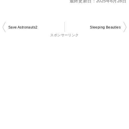
最終更新日：
2025年6月28日
投
Save Astronauts2
Sleeping Beauties
稿
スポンサーリンク
ナ
ビ
ゲ
ー
シ
ョ
ン