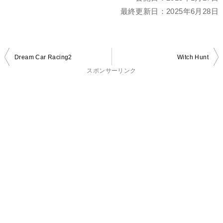
最終更新日：
2025年6月28日
投
Dream Car Racing2
Witch Hunt
稿
スポンサーリンク
ナ
ビ
ゲ
ー
シ
ョ
ン