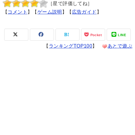
［星で評価してね］
【
コメント
】【
ゲーム説明
】【
広告ガイド
】
Pocket
LINE
【
ランキングTOP100
】
あとで遊ぶ