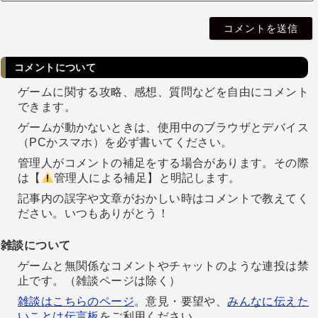
i
l
コメントについて
ゲームに関する攻略、感想、質問などを自由にコメント
できます。
ゲームが動かないときは、使用中のブラウザとデバイス
（PCかスマホ）を必ず書いてください。
管理人がコメントの補足をする場合があります。その際
は【
管理人による補足】と明記します。
記事内の誤字や文章がおかしい時はコメントで教えてく
ださい。いつもありがとう！
雑談について
ゲームと無関係なコメントやチャットのような連投は禁
止です。（雑談ページは除く）
雑談はこちらのページ
。意見・要望や、
みんなに伝えた
いことは伝言板
をご利用ください。