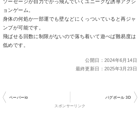
ソーセージが自力でかっ飛んでいくユニークな誘導アクシ
ョンゲーム。
身体の何処か一部運でも壁などにくっついていると再ジャ
ンプが可能です。
飛ばせる回数に制限がないので落ち着いて遊べば難易度は
低めです。
公開日：
2024年6月14日
最終更新日：
2025年3月23日
投
ペーパーio
バグボール 3D
稿
スポンサーリンク
ナ
ビ
ゲ