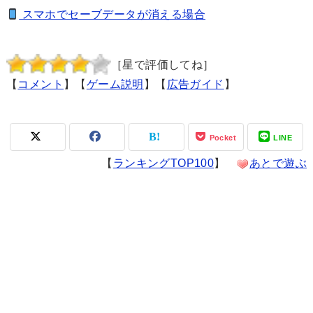
スマホでセーブデータが消える場合
［星で評価してね］
【
コメント
】【
ゲーム説明
】【
広告ガイド
】
Pocket
LINE
【
ランキングTOP100
】
あとで遊ぶ