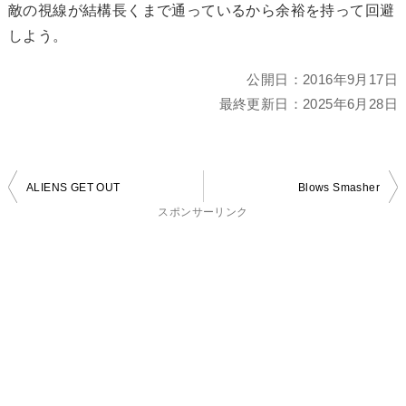
敵の視線が結構長くまで通っているから余裕を持って回避
しよう。
公開日：
2016年9月17日
最終更新日：
2025年6月28日
投
ALIENS GET OUT
Blows Smasher
稿
スポンサーリンク
ナ
ビ
ゲ
ー
シ
ョ
ン