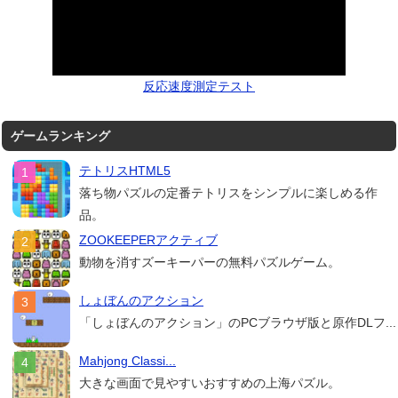
反応速度測定テスト
ゲームランキング
テトリスHTML5
落ち物パズルの定番テトリスをシンプルに楽しめる作
品。
ZOOKEEPERアクティブ
動物を消すズーキーパーの無料パズルゲーム。
しょぼんのアクション
「しょぼんのアクション」のPCブラウザ版と原作DLフ...
Mahjong Classi...
大きな画面で見やすいおすすめの上海パズル。