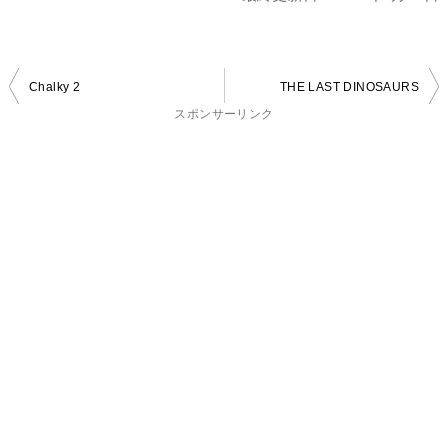
投
Chalky 2
THE LAST DINOSAURS
稿
スポンサーリンク
ナ
ビ
ゲ
ー
シ
ョ
ン