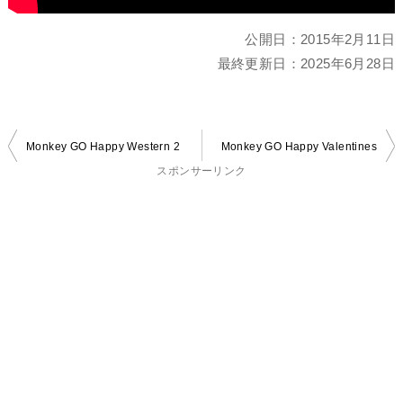
公開日：
2015年2月11日
最終更新日：
2025年6月28日
投
Monkey GO Happy Western 2
Monkey GO Happy Valentines
稿
スポンサーリンク
ナ
ビ
ゲ
ー
シ
ョ
ン