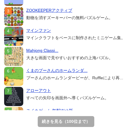
ZOOKEEPERアクティブ
動物を消すズーキーパーの無料パズルゲーム。
マインファン
マインクラフトをベースに制作されたミニゲーム集。
Mahjong Classi...
大きな画面で見やすいおすすめの上海パズル。
くまのプーさんのホームランダ...
プーさんのホームランダービーが、Ruffleにより再...
アローアウト
すべての矢印を画面外へ導くパズルゲーム。
スイカゲーム 無料Web版
スイカゲームをスクラッチで再現した無料Web版。
続きを見る（100位まで）
ホールio