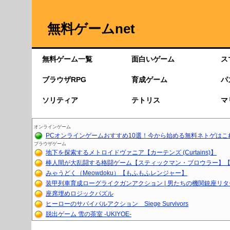
無料ゲームnet
無料ゲーム一覧
面白いゲーム
ス
ブラウザRPG
育成ゲーム
パ
ソリティア
テトリス
マ
オンラインゲーム
PCオンラインゲームおすすめ10選！今から始める無料ネトゲはこ
ブラウザゲーム
地下を探索するメトロイドヴァニア【カーテンズ (Curtains)】
棒人間が大乱闘する格闘ゲーム【スティックマン・ブロウラー】【育
みゃうどく（Meowdoku）【もふもふレンジャー】
装甲列車育成ローグライクガンアクション | 男たちの機関銃座リ
座席埋めロジックパズル
ヒーローのサバイバルアクション Siege Survivors
脱出ゲーム 雪の茶室 -UKIYOE-