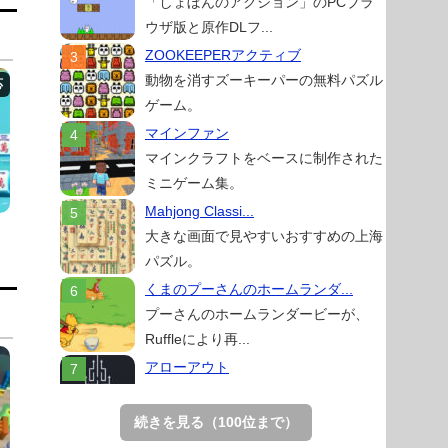
「しょぼんのアクション」のPCブラ
ウザ版と原作DLフ...
ZOOKEEPERアクティブ
動物を消すズーキーパーの無料パズル
ゲーム。
マインファン
マインクラフトをベースに制作された
ミニゲーム集。
Mahjong Classi...
大きな画面で見やすいおすすめの上海
パズル。
くまのプーさんのホームランダ...
プーさんのホームランダービーが、
Ruffleにより再...
アローアウト
すべての矢印を画面外へ導くパズルゲ
ーム。
続きを見る（100位まで）
スイカゲーム 無料Web版