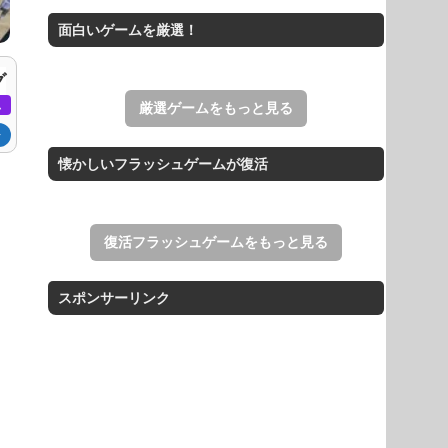
スイカゲームをスクラッチで再現した
面白いゲームを厳選！
無料Web版。
ホールio
グ
ホールを巨大に育成する落とし穴ゲー
ム
厳選ゲームをもっと見る
ム。
レ
Mahjong Time
懐かしいフラッシュゲームが復活
制限時間内のクリアとハイスコアを目
指す上海ゲーム。
復活フラッシュゲームをもっと見る
スポンサーリンク