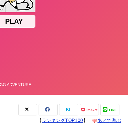
Pocket
LINE
【
ランキングTOP100
】
あとで遊ぶ