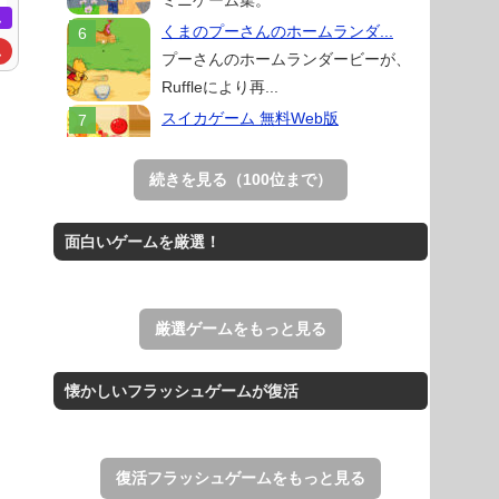
ミニゲーム集。
ム
くまのプーさんのホームランダ...
ム
プーさんのホームランダービーが、
Ruffleにより再...
スイカゲーム 無料Web版
スイカゲームをスクラッチで再現した
無料Web版。
続きを見る（100位まで）
Mahjong Real
リアルな麻雀牌を使う18種類の上海
面白いゲームを厳選！
ゲーム。
THE MERGEST KI...
王国を構築していく放置系のシミュレ
厳選ゲームをもっと見る
ーションゲーム。
アローアウト
懐かしいフラッシュゲームが復活
すべての矢印を画面外へ導くパズルゲ
ーム。
復活フラッシュゲームをもっと見る