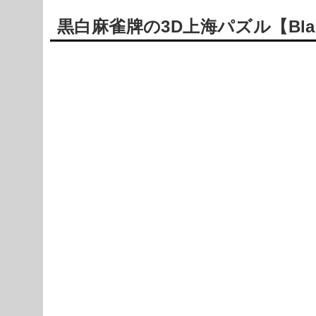
黒白麻雀牌の3D上海パズル【Black a
Powered by livedoor 相互RSS