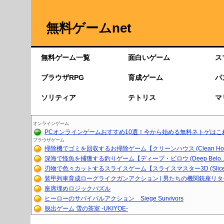
無料ゲームnet
無料ゲーム一覧
面白いゲーム
ス
ブラウザRPG
育成ゲーム
パ
ソリティア
テトリス
マ
オンラインゲーム
PCオンラインゲームおすすめ10選！今から始める無料ネトゲはこ
ブラウザゲーム
掃除機でゴミを回収するお掃除ゲーム【クリーンハウス (Clean Ho..
深海で怪魚を捕獲する釣りゲーム【ディープ・ビロウ (Deep Belo..
刃物で色々カットするスライスゲーム【スライスマスター3D (Slice.
装甲列車育成ローグライクガンアクション | 男たちの機関銃座リ
座席埋めロジックパズル
ヒーローのサバイバルアクション Siege Survivors
脱出ゲーム 雪の茶室 -UKIYOE-