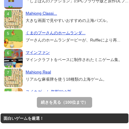
「しょぼんのアクション」のPCブラウザ版と原作DLフ...
Mahjong Classi...
大きな画面で見やすいおすすめの上海パズル。
くまのプーさんのホームランダ...
プーさんのホームランダービーが、Ruffleにより再...
マインファン
マインクラフトをベースに制作されたミニゲーム集。
Mahjong Real
リアルな麻雀牌を使う18種類の上海ゲーム。
スイカゲーム 無料Web版
スイカゲームをスクラッチで再現した無料Web版。
続きを見る（100位まで）
THE MERGEST KI...
面白いゲームを厳選！
王国を構築していく放置系のシミュレーションゲーム。