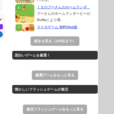
パズル。
くまのプーさんのホームランダ...
プーさんのホームランダービーが、
Ruffleにより再...
グ
スイカゲーム 無料Web版
ム
スイカゲームをスクラッチで再現した
ム
無料Web版。
続きを見る（100位まで）
アローアウト
すべての矢印を画面外へ導くパズルゲ
面白いゲームを厳選！
ーム。
ホールio
ホールを巨大に育成する落とし穴ゲー
厳選ゲームをもっと見る
ム。
THE MERGEST KI...
懐かしいフラッシュゲームが復活
王国を構築していく放置系のシミュレ
ーションゲーム。
復活フラッシュゲームをもっと見る