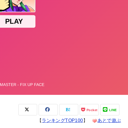
Pocket
LINE
【
ランキングTOP100
】
あとで遊ぶ