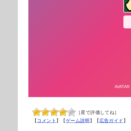
［星で評価してね］
【
コメント
】【
ゲーム説明
】【
広告ガイド
】