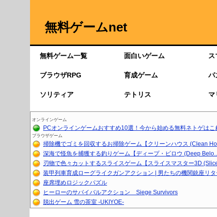
無料ゲームnet
無料ゲーム一覧
面白いゲーム
ス
ブラウザRPG
育成ゲーム
パ
ソリティア
テトリス
マ
オンラインゲーム
PCオンラインゲームおすすめ10選！今から始める無料ネトゲはこ
ブラウザゲーム
掃除機でゴミを回収するお掃除ゲーム【クリーンハウス (Clean Ho..
深海で怪魚を捕獲する釣りゲーム【ディープ・ビロウ (Deep Belo..
刃物で色々カットするスライスゲーム【スライスマスター3D (Slice.
装甲列車育成ローグライクガンアクション | 男たちの機関銃座リ
座席埋めロジックパズル
ヒーローのサバイバルアクション Siege Survivors
脱出ゲーム 雪の茶室 -UKIYOE-