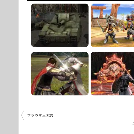
投
ブラウザ三国志
稿
ナ