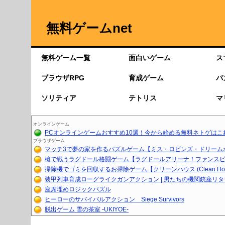
無料ゲームnet
無料ゲーム一覧
面白いゲーム
ス
ブラウザRPG
育成ゲーム
パ
ソリティア
テトリス
マ
オンラインゲーム
PCオンラインゲームおすすめ10選！今から始める無料ネトゲはこ
ブラウザゲーム
マッチ3で夢の家を作るパズルゲーム【ミス・ロビンズ・ドリーム
槍で戦うラグドール格闘ゲーム【ラグドールアリーナ！ファンスピア
掃除機でゴミを回収するお掃除ゲーム【クリーンハウス (Clean Ho..
装甲列車育成ローグライクガンアクション | 男たちの機関銃座リ
座席埋めロジックパズル
ヒーローのサバイバルアクション Siege Survivors
脱出ゲーム 雪の茶室 -UKIYOE-