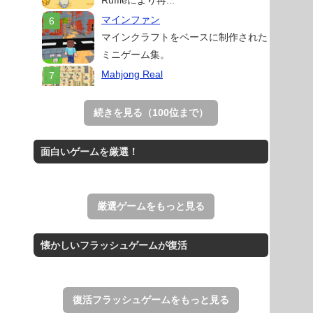
Ruffleにより再...
マインファン
マインクラフトをベースに制作された
ミニゲーム集。
Mahjong Real
リアルな麻雀牌を使う18種類の上海
ゲーム。
続きを見る（100位まで）
スイカゲーム 無料Web版
スイカゲームをスクラッチで再現した
面白いゲームを厳選！
無料Web版。
THE MERGEST KI...
王国を構築していく放置系のシミュレ
厳選ゲームをもっと見る
ーションゲーム。
アローアウト
懐かしいフラッシュゲームが復活
すべての矢印を画面外へ導くパズルゲ
ーム。
復活フラッシュゲームをもっと見る