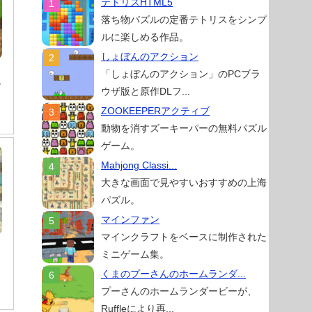
テトリスHTML5
落ち物パズルの定番テトリスをシンプ
ルに楽しめる作品。
しょぼんのアクション
「しょぼんのアクション」のPCブラ
フ
ウザ版と原作DLフ...
。
ZOOKEEPERアクティブ
動物を消すズーキーパーの無料パズル
ゲーム。
Mahjong Classi...
大きな画面で見やすいおすすめの上海
パズル。
マインファン
マインクラフトをベースに制作された
ミニゲーム集。
ト
くまのプーさんのホームランダ...
プーさんのホームランダービーが、
Ruffleにより再...