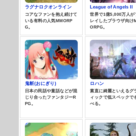
ラグナロクオンライン
League of Angels II
コアなファンを抱え続けて
世界で1億5,000万人が
いる有料の人気MMORP
レイしたブラウザ向け
G。
ORPG。
鬼斬(おにぎり)
ロハン
日本の民話や童話などが混
素直に綺麗といえるグ
じり合ったファンタジーR
ィックで低スペックで
PG。
べる。