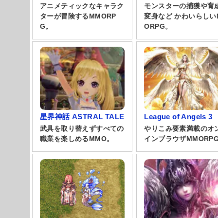
アニメティックなキャラク
モンスターの捕獲や育
ターが冒険するMMORP
変身など かわいらしい
G。
ORPG。
星界神話 ASTRAL TALE
League of Angels 3
武具を取り替えずすべての
やりこみ要素満載のオ
職業を楽しめるMMO。
インブラウザMMORP