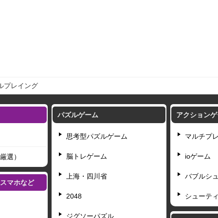
ルプレイング
パズルゲーム
アクションゲ
思考型パズルゲーム
マルチプ
脳トレゲーム
ioゲーム
厳選）
上海・四川省
バブルシ
L・スマホなど
2048
シューテ
ジグソーパズル