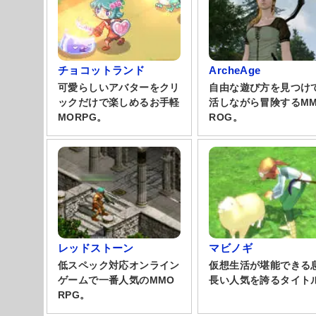
チョコットランド
ArcheAge
可愛らしいアバターをクリ
自由な遊び方を見つけ
ックだけで楽しめるお手軽
活しながら冒険するM
MORPG。
ROG。
レッドストーン
マビノギ
低スペック対応オンライン
仮想生活が堪能できる
ゲームで一番人気のMMO
長い人気を誇るタイト
RPG。