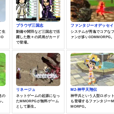
ブラウザ三国志
ファンタジーオデッセイ
て生
劉備や関羽など三国志で活
システムが秀逸でコアな
MO
躍した数々の武将がカード
ァンが多い3DMMORPG
で登場。
リネージュ
M2-神甲天翔伝
息の
ネットゲームの起源になっ
神甲兵という人型ロボッ
ル。
たMMORPGが無料ゲーム
も登場するファンタジーM
として新生。
MORPG。