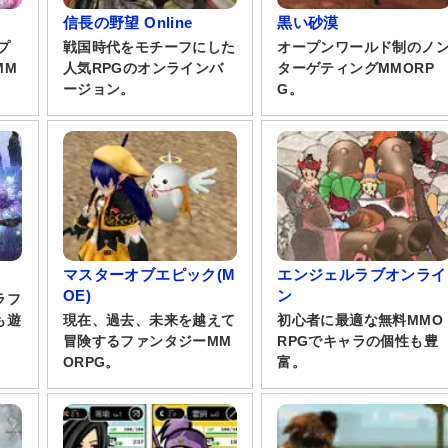
信長の野望 Online
黒い砂漠
プ
戦国時代をモチーフにした
オープンワールド制のノ
MM
人気RPGのオンラインバ
ターゲティングMMORP
ージョン。
G。
マスターオブエピック(M
エンジェルラブオンライ
OE)
ン
ラフ
も遊
現在、過去、未来を越えて
初心者に最適な無料MMO
冒険するファンタジーMM
RPGでキャラの個性も豊
ORPG。
富。