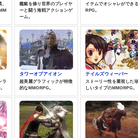
成、
艦艇を操り世界のプレイヤ
イテムでオシャレができ
MM
ーと闘う海戦アクションゲ
RPG。
ーム。
タワーオブアイオン
テイルズウィーバー
ンラ
超美麗グラフィックが特徴
ストーリー性を重視した
G。
的なMMORPG。
しいタイプのMMORPG。