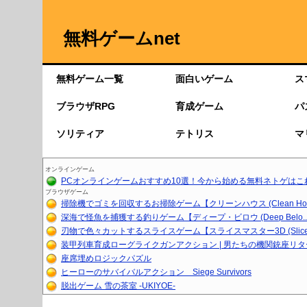
無料ゲームnet
無料ゲーム一覧
面白いゲーム
ス
ブラウザRPG
育成ゲーム
パ
ソリティア
テトリス
マ
オンラインゲーム
PCオンラインゲームおすすめ10選！今から始める無料ネトゲはこ
ブラウザゲーム
掃除機でゴミを回収するお掃除ゲーム【クリーンハウス (Clean Ho..
深海で怪魚を捕獲する釣りゲーム【ディープ・ビロウ (Deep Belo..
刃物で色々カットするスライスゲーム【スライスマスター3D (Slice.
装甲列車育成ローグライクガンアクション | 男たちの機関銃座リ
座席埋めロジックパズル
ヒーローのサバイバルアクション Siege Survivors
脱出ゲーム 雪の茶室 -UKIYOE-