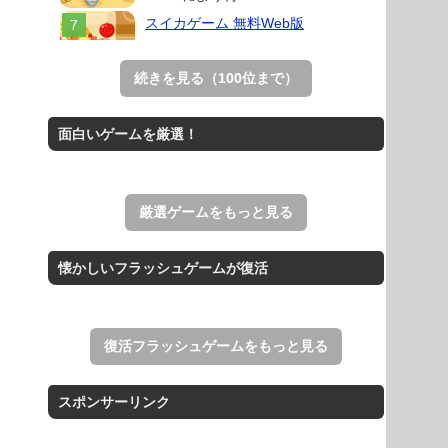
スイカゲーム 無料Web版
スイカゲームをスクラッチで再現した
無料Web版。
続きを見る（100位まで）
Mahjong Real
リアルな麻雀牌を使う18種類の上海
面白いゲームを厳選！
ゲーム。
THE MERGEST KI...
王国を構築していく放置系のシミュレ
厳選ゲームをもっと見る
ーションゲーム。
アローアウト
懐かしいフラッシュゲームが復活
すべての矢印を画面外へ導くパズルゲ
ーム。
復活フラッシュゲームをもっと見る
スポンサーリンク