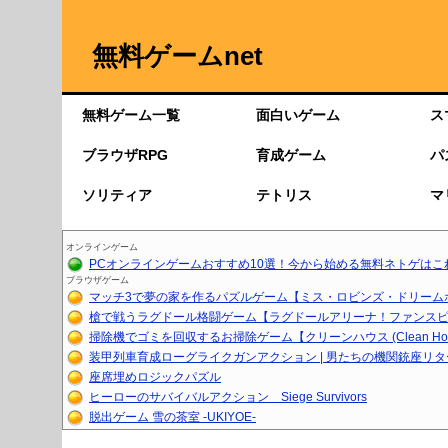
無料ゲームnet
無料ゲーム一覧
面白いゲーム
ス
ブラウザRPG
育成ゲーム
パ
ソリティア
テトリス
マ
オンラインゲーム
PCオンラインゲームおすすめ10選！今から始める無料ネトゲはこ
ブラウザゲーム
マッチ3で夢の家を作るパズルゲーム【ミス・ロビンズ・ドリーム
槍で戦うラグドール格闘ゲーム【ラグドールアリーナ！ファンスピア
掃除機でゴミを回収するお掃除ゲーム【クリーンハウス (Clean Ho..
装甲列車育成ローグライクガンアクション | 男たちの機関銃座リ
座席埋めロジックパズル
ヒーローのサバイバルアクション Siege Survivors
脱出ゲーム 雪の茶室 -UKIYOE-