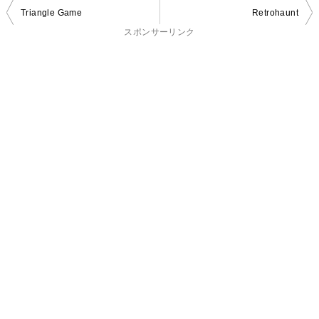
投
Triangle Game
Retrohaunt
稿
スポンサーリンク
ナ
ビ
ゲ
ー
シ
ョ
ン