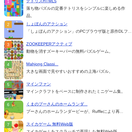
テトリスHTML5
落ち物パズルの定番テトリスをシンプルに楽しめる作
品。
しょぼんのアクション
「しょぼんのアクション」のPCブラウザ版と原作DLフ...
ZOOKEEPERアクティブ
動物を消すズーキーパーの無料パズルゲーム。
Mahjong Classi...
大きな画面で見やすいおすすめの上海パズル。
マインファン
マインクラフトをベースに制作されたミニゲーム集。
くまのプーさんのホームランダ...
プーさんのホームランダービーが、Ruffleにより再...
スイカゲーム 無料Web版
スイカゲームをスクラッチで再現した無料Web版。