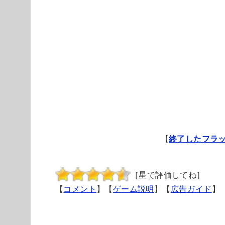
【
終了したフラ
［星で評価してね］
【
コメント
】【
ゲーム説明
】【
広告ガイド
】