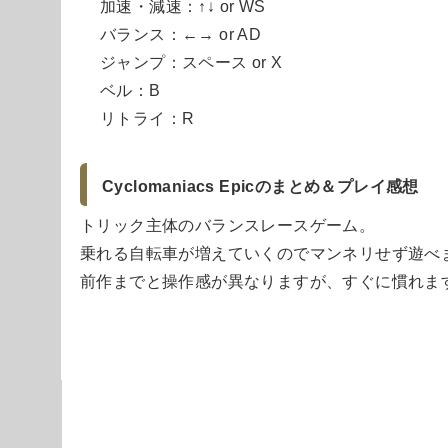
加速・減速：↑↓ or WS
バランス：←→ or AD
ジャンプ：スペース or X
ベル：B
リトライ：R
Cyclomaniacs Epicのまとめ＆プレイ感想
トリック主体のバランスレースゲーム。
乗れる自転車が増えていくのでマンネリせず遊べ
前作までと操作感が異なりますが、すぐに慣れま