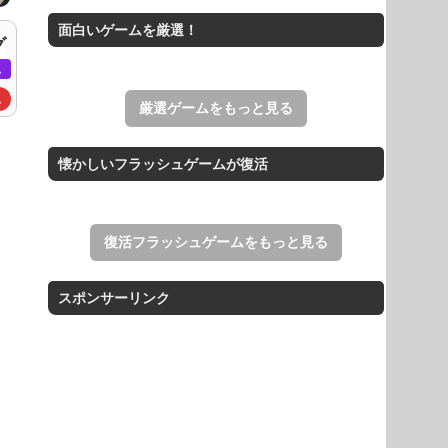
すべての矢印を画面外へ導くパズルゲ
面白いゲームを厳選！
グ
ーム。
ム
ホールio
ホールを巨大に育成する落とし穴ゲー
ム
厳選ゲームをもっと見る
ム。
THE MERGEST KI...
懐かしいフラッシュゲームが復活
王国を構築していく放置系のシミュレ
ーションゲーム。
復活フラッシュゲームをもっと見る
スポンサーリンク