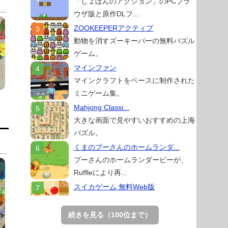
「しょぼんのアクション」のPCブラ
ウザ版と原作DLフ...
ZOOKEEPERアクティブ
動物を消すズーキーパーの無料パズル
ゲーム。
マインファン
マインクラフトをベースに制作された
ミニゲーム集。
Mahjong Classi...
大きな画面で見やすいおすすめの上海
パズル。
くまのプーさんのホームランダ...
プーさんのホームランダービーが、
Ruffleにより再...
スイカゲーム 無料Web版
スイカゲームをスクラッチで再現した
無料Web版。
続きを見る（100位まで）
アローアウト