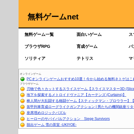
無料ゲームnet
無料ゲーム一覧
面白いゲーム
ス
ブラウザRPG
育成ゲーム
パ
ソリティア
テトリス
マ
オンラインゲーム
PCオンラインゲームおすすめ10選！今から始める無料ネトゲはこ
ブラウザゲーム
刃物で色々カットするスライスゲーム【スライスマスター3D (Slice.
地下を探索するメトロイドヴァニア【カーテンズ (Curtains)】
棒人間が大乱闘する格闘ゲーム【スティックマン・ブロウラー】【育
装甲列車育成ローグライクガンアクション | 男たちの機関銃座リ
座席埋めロジックパズル
ヒーローのサバイバルアクション Siege Survivors
脱出ゲーム 雪の茶室 -UKIYOE-