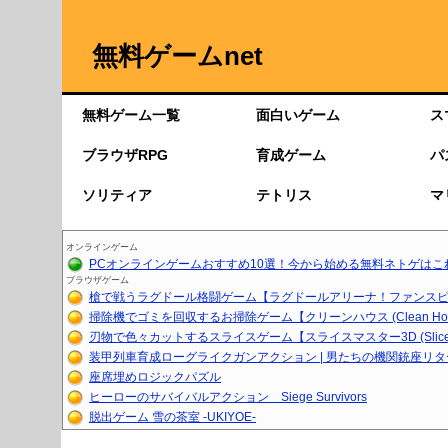
無料ゲームnet
無料ゲーム一覧
面白いゲーム
ス
ブラウザRPG
育成ゲーム
パ
ソリティア
テトリス
マ
オンラインゲーム
PCオンラインゲームおすすめ10選！今から始める無料ネトゲはこ
ブラウザゲーム
槍で戦うラグドール格闘ゲーム【ラグドールアリーナ！ファンスピア
掃除機でゴミを回収するお掃除ゲーム【クリーンハウス (Clean Ho..
刃物で色々カットするスライスゲーム【スライスマスター3D (Slice.
装甲列車育成ローグライクガンアクション | 男たちの機関銃座リ
座席埋めロジックパズル
ヒーローのサバイバルアクション Siege Survivors
脱出ゲーム 雪の茶室 -UKIYOE-