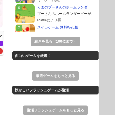
ミニゲーム集。
くまのプーさんのホームランダ...
プーさんのホームランダービーが、
Ruffleにより再...
スイカゲーム 無料Web版
スイカゲームをスクラッチで再現した
グ
無料Web版。
続きを見る（100位まで）
ム
Mahjong Real
ム
リアルな麻雀牌を使う18種類の上海
面白いゲームを厳選！
ゲーム。
THE MERGEST KI...
王国を構築していく放置系のシミュレ
厳選ゲームをもっと見る
ーションゲーム。
アローアウト
懐かしいフラッシュゲームが復活
すべての矢印を画面外へ導くパズルゲ
ーム。
復活フラッシュゲームをもっと見る