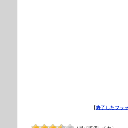
【
終了したフラ