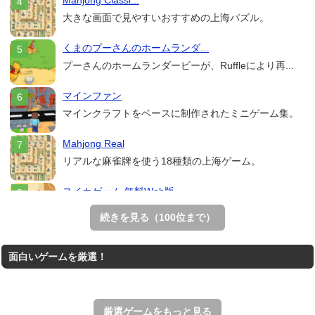
大きな画面で見やすいおすすめの上海パズル。
くまのプーさんのホームランダ...
プーさんのホームランダービーが、Ruffleにより再...
マインファン
マインクラフトをベースに制作されたミニゲーム集。
Mahjong Real
リアルな麻雀牌を使う18種類の上海ゲーム。
スイカゲーム 無料Web版
スイカゲームをスクラッチで再現した無料Web版。
続きを見る（100位まで）
THE MERGEST KI...
面白いゲームを厳選！
王国を構築していく放置系のシミュレーションゲーム。
アローアウト
すべての矢印を画面外へ導くパズルゲーム。
厳選ゲームをもっと見る