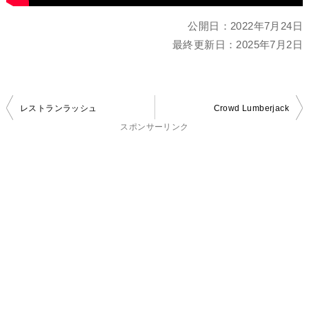
公開日：
2022年7月24日
最終更新日：
2025年7月2日
投
レストランラッシュ
Crowd Lumberjack
稿
スポンサーリンク
ナ
ビ
ゲ
ー
シ
ョ
ン