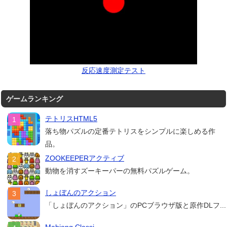
反応速度測定テスト
ゲームランキング
テトリスHTML5
落ち物パズルの定番テトリスをシンプルに楽しめる作
品。
ZOOKEEPERアクティブ
動物を消すズーキーパーの無料パズルゲーム。
しょぼんのアクション
「しょぼんのアクション」のPCブラウザ版と原作DLフ...
Mahjong Classi...