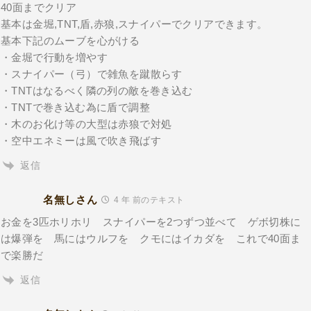
40面までクリア
基本は金堀,TNT,盾,赤狼,スナイパーでクリアできます。
基本下記のムーブを心がける
・金堀で行動を増やす
・スナイパー（弓）で雑魚を蹴散らす
・TNTはなるべく隣の列の敵を巻き込む
・TNTで巻き込む為に盾で調整
・木のお化け等の大型は赤狼で対処
・空中エネミーは風で吹き飛ばす
返信
名無しさん
4 年 前のテキスト
お金を3匹ホリホリ スナイパーを2つずつ並べて ゲボ切株に
は爆弾を 馬にはウルフを クモにはイカダを これで40面ま
で楽勝だ
返信