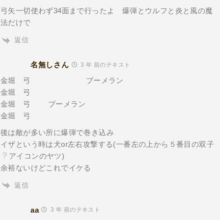
弓矢一切使わず34面まで行ったよ 爆弾とウルフと炎と風の魔
法だけで
返信
名無しさん
3 年 前のテキスト
金堀 弓 ブーメラン
金堀 弓
金堀 弓 ブーメラン
金堀 弓
後は敵が多い所に爆弾で巻き込み
イザという時は犬or左右攻撃する(一番左の上から５番目の双子
アイコンのヤツ)
余裕ないけどこれでイケる
返信
aa
3 年 前のテキスト