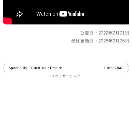
公開日：
2022年2月21日
最終更新日：
2025年3月26日
投
Space City – Build Your Empire
Clone2048
稿
スポンサーリンク
ナ
ビ
ゲ
ー
シ
ョ