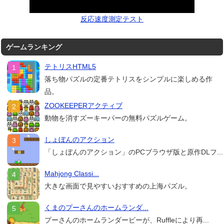
反応速度測定テスト
ゲームランキング
テトリスHTML5
落ち物パズルの定番テトリスをシンプルに楽しめる作
品。
ZOOKEEPERアクティブ
動物を消すズーキーパーの無料パズルゲーム。
しょぼんのアクション
「しょぼんのアクション」のPCブラウザ版と原作DLフ...
Mahjong Classi...
大きな画面で見やすいおすすめの上海パズル。
くまのプーさんのホームランダ...
プーさんのホームランダービーが、Ruffleにより再...