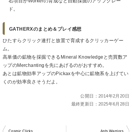
右項目がWorkerの育成など自動採掘のアップグレー
ド。
GATHERXのまとめ＆プレイ感想
ひたすらクリック連打と放置で育成するクリッカーゲー
ム。
高単価の鉱物を採掘できるMineral Knowledgeと売買数ア
ップのMerchantingを先にあげるのがおすすめ。
あとは鉱物効率アップのPickaxを中心に鉱物系を上げてい
くのが効率良さそうだよ。
公開日：
2014年2月20日
最終更新日：
2025年6月28日
投
Cosmic Clicks
Ants Warriors