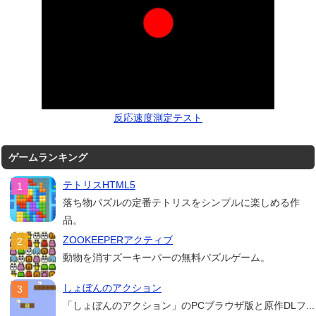
反応速度測定テスト
ゲームランキング
テトリスHTML5
落ち物パズルの定番テトリスをシンプルに楽しめる作
品。
ZOOKEEPERアクティブ
動物を消すズーキーパーの無料パズルゲーム。
しょぼんのアクション
「しょぼんのアクション」のPCブラウザ版と原作DLフ...