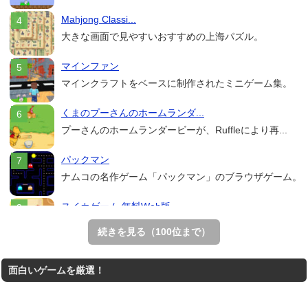
Mahjong Classi...
大きな画面で見やすいおすすめの上海パズル。
マインファン
マインクラフトをベースに制作されたミニゲーム集。
くまのプーさんのホームランダ...
プーさんのホームランダービーが、Ruffleにより再...
パックマン
ナムコの名作ゲーム「パックマン」のブラウザゲーム。
スイカゲーム 無料Web版
スイカゲームをスクラッチで再現した無料Web版。
続きを見る（100位まで）
Mahjong Real
面白いゲームを厳選！
リアルな麻雀牌を使う18種類の上海ゲーム。
アローアウト