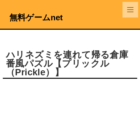
無料ゲームnet
ハリネズミを連れて帰る倉庫
番風パズル【プリックル
（Prickle）】