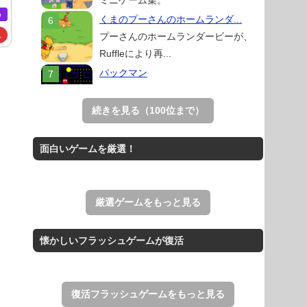
め
くまのプーさんのホームランダ...
ム
プーさんのホームランダービーが、
Ruffleにより再...
パックマン
ナムコの名作ゲーム「パックマン」の
ブラウザゲーム。
続きを見る（100位まで）
スイカゲーム 無料Web版
スイカゲームをスクラッチで再現した
面白いゲームを厳選！
無料Web版。
Mahjong Real
リアルな麻雀牌を使う18種類の上海
厳選ゲームをもっと見る
ゲーム。
アローアウト
懐かしいフラッシュゲームが復活
すべての矢印を画面外へ導くパズルゲ
ーム。
復活フラッシュゲームをもっと見る