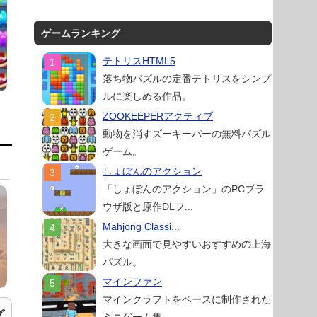
ゲームランキング
テトリスHTML5
落ち物パズルの定番テトリスをシンプ
ルに楽しめる作品。
ZOOKEEPERアクティブ
動物を消すズーキーパーの無料パズル
ゲーム。
しょぼんのアクション
「しょぼんのアクション」のPCブラ
ウザ版と原作DLフ...
Mahjong Classi...
大きな画面で見やすいおすすめの上海
パズル。
マインファン
マインクラフトをベースに制作された
グ
ミニゲーム集。