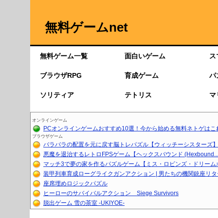
無料ゲームnet
無料ゲーム一覧
面白いゲーム
ス
ブラウザRPG
育成ゲーム
パ
ソリティア
テトリス
マ
オンラインゲーム
PCオンラインゲームおすすめ10選！今から始める無料ネトゲはこ
ブラウザゲーム
バラバラの配置を元に戻す脳トレパズル【ウィッチーシスターズ】【
悪魔を退治するレトロFPSゲーム【ヘックスバウンド (Hexbound..
マッチ3で夢の家を作るパズルゲーム【ミス・ロビンズ・ドリーム
装甲列車育成ローグライクガンアクション | 男たちの機関銃座リ
座席埋めロジックパズル
ヒーローのサバイバルアクション Siege Survivors
脱出ゲーム 雪の茶室 -UKIYOE-