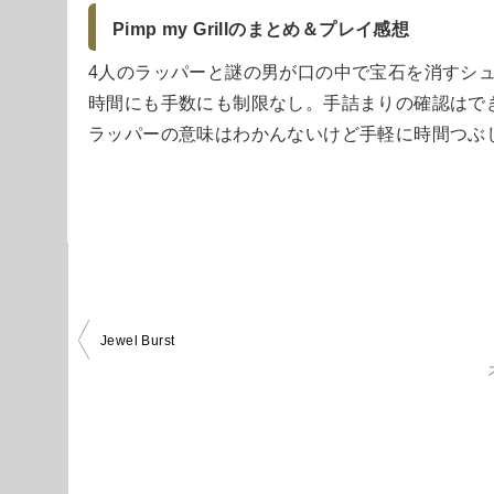
Pimp my Grillのまとめ＆プレイ感想
4人のラッパーと謎の男が口の中で宝石を消すシ
時間にも手数にも制限なし。手詰まりの確認はで
ラッパーの意味はわかんないけど手軽に時間つぶ
投
Jewel Burst
稿
ナ
ビ
ゲ