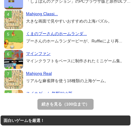
「しょぼんのアクション」のPCブラウザ版と原作DLフ...
Mahjong Classi...
大きな画面で見やすいおすすめの上海パズル。
くまのプーさんのホームランダ...
プーさんのホームランダービーが、Ruffleにより再...
マインファン
マインクラフトをベースに制作されたミニゲーム集。
Mahjong Real
リアルな麻雀牌を使う18種類の上海ゲーム。
スイカゲーム 無料Web版
スイカゲームをスクラッチで再現した無料Web版。
続きを見る（100位まで）
THE MERGEST KI...
面白いゲームを厳選！
王国を構築していく放置系のシミュレーションゲーム。