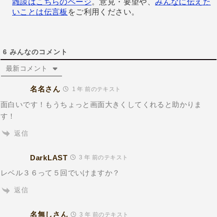
雑談はこちらのページ
。意見・要望や、
みんなに伝えた
いことは伝言板
をご利用ください。
6
みんなのコメント
最新コメント
名名さん
1 年 前のテキスト
面白いです！もうちょっと画面大きくしてくれると助かりま
す！
返信
DarkLAST
3 年 前のテキスト
レベル３６って５回でいけますか？
返信
名無しさん
3 年 前のテキスト