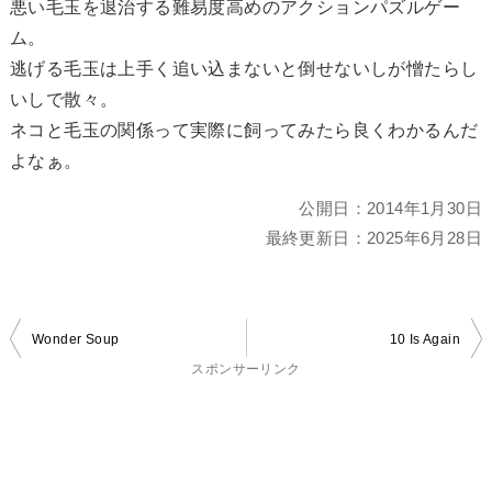
悪い毛玉を退治する難易度高めのアクションパズルゲー
ム。
逃げる毛玉は上手く追い込まないと倒せないしが憎たらし
いしで散々。
ネコと毛玉の関係って実際に飼ってみたら良くわかるんだ
よなぁ。
公開日：
2014年1月30日
最終更新日：
2025年6月28日
投
Wonder Soup
10 Is Again
稿
スポンサーリンク
ナ
ビ
ゲ