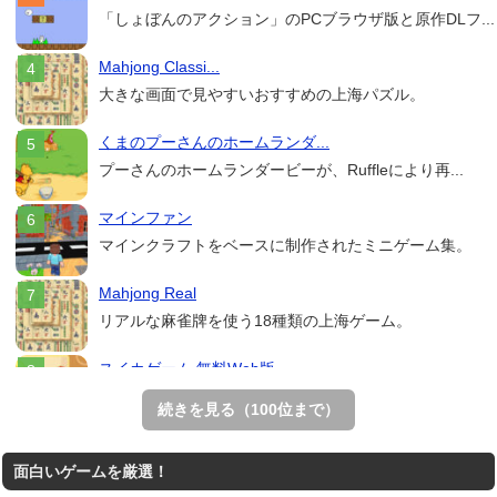
「しょぼんのアクション」のPCブラウザ版と原作DLフ...
Mahjong Classi...
大きな画面で見やすいおすすめの上海パズル。
くまのプーさんのホームランダ...
プーさんのホームランダービーが、Ruffleにより再...
マインファン
マインクラフトをベースに制作されたミニゲーム集。
Mahjong Real
リアルな麻雀牌を使う18種類の上海ゲーム。
スイカゲーム 無料Web版
スイカゲームをスクラッチで再現した無料Web版。
続きを見る（100位まで）
THE MERGEST KI...
面白いゲームを厳選！
王国を構築していく放置系のシミュレーションゲーム。