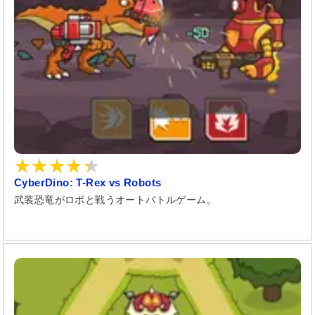
CyberDino: T-Rex vs Robots
武装恐竜がロボと戦うオートバトルゲーム。