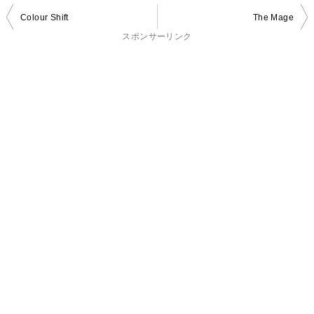
投
Colour Shift
The Mage
稿
スポンサーリンク
ナ
ビ
ゲ
ー
シ
ョ
ン