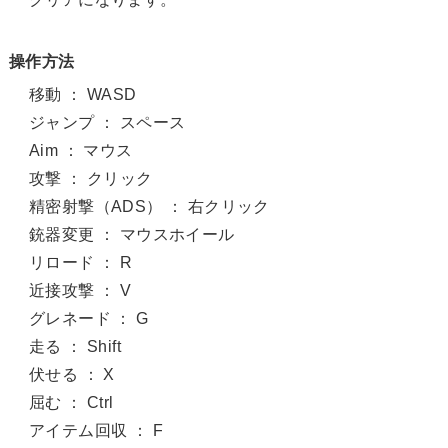
操作方法
移動 ： WASD
ジャンプ ： スペース
Aim ： マウス
攻撃 ： クリック
精密射撃（ADS） ： 右クリック
銃器変更 ： マウスホイール
リロード ： R
近接攻撃 ： V
グレネード ： G
走る ： Shift
伏せる ： X
屈む ： Ctrl
アイテム回収 ： F