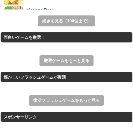
Mahjong Real
リアルな麻雀牌を使う18種類の上海ゲーム。
続きを見る（100位まで）
THE MERGEST KI...
面白いゲームを厳選！
王国を構築していく放置系のシミュレーションゲーム。
アローアウト
すべての矢印を画面外へ導くパズルゲーム。
厳選ゲームをもっと見る
懐かしいフラッシュゲームが復活
復活フラッシュゲームをもっと見る
スポンサーリンク