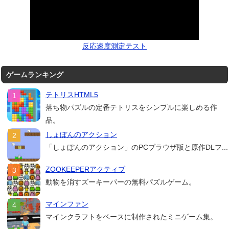
反応速度測定テスト
ゲームランキング
テトリスHTML5
落ち物パズルの定番テトリスをシンプルに楽しめる作
品。
しょぼんのアクション
「しょぼんのアクション」のPCブラウザ版と原作DLフ...
ZOOKEEPERアクティブ
動物を消すズーキーパーの無料パズルゲーム。
マインファン
マインクラフトをベースに制作されたミニゲーム集。