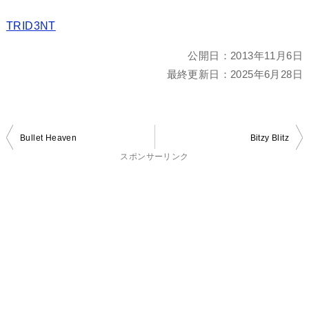
TRID3NT
公開日：
2013年11月6日
最終更新日：
2025年6月28日
投
Bullet Heaven
Bitzy Blitz
稿
スポンサーリンク
ナ
ビ
ゲ
ー
シ
ョ
ン