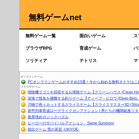
無料ゲームnet
無料ゲーム一覧
面白いゲーム
ス
ブラウザRPG
育成ゲーム
パ
ソリティア
テトリス
マ
オンラインゲーム
PCオンラインゲームおすすめ10選！今から始める無料ネトゲはこ
ブラウザゲーム
掃除機でゴミを回収するお掃除ゲーム【クリーンハウス (Clean Ho..
深海で怪魚を捕獲する釣りゲーム【ディープ・ビロウ (Deep Belo..
刃物で色々カットするスライスゲーム【スライスマスター3D (Slice.
装甲列車育成ローグライクガンアクション | 男たちの機関銃座リ
座席埋めロジックパズル
ヒーローのサバイバルアクション Siege Survivors
脱出ゲーム 雪の茶室 -UKIYOE-