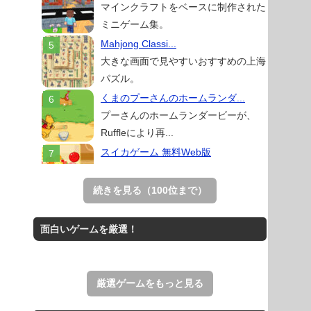
マインクラフトをベースに制作された
ミニゲーム集。
Mahjong Classi...
大きな画面で見やすいおすすめの上海
パズル。
くまのプーさんのホームランダ...
プーさんのホームランダービーが、
Ruffleにより再...
スイカゲーム 無料Web版
スイカゲームをスクラッチで再現した
無料Web版。
続きを見る（100位まで）
アローアウト
すべての矢印を画面外へ導くパズルゲ
面白いゲームを厳選！
ーム。
ホールio
ホールを巨大に育成する落とし穴ゲー
厳選ゲームをもっと見る
ム。