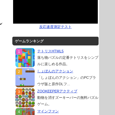
反応速度測定テスト
ゲームランキング
テトリスHTML5
落ち物パズルの定番テトリスをシンプ
ルに楽しめる作品。
しょぼんのアクション
「しょぼんのアクション」のPCブラ
ウザ版と原作DLフ...
ZOOKEEPERアクティブ
動物を消すズーキーパーの無料パズル
ゲーム。
マインファン