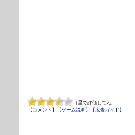
［星で評価してね］
【
コメント
】【
ゲーム説明
】【
広告ガイド
】