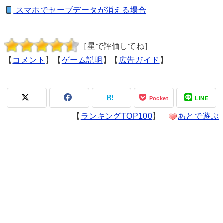
スマホでセーブデータが消える場合
［星で評価してね］
【
コメント
】【
ゲーム説明
】【
広告ガイド
】
Pocket
LINE
【
ランキングTOP100
】
あとで遊ぶ