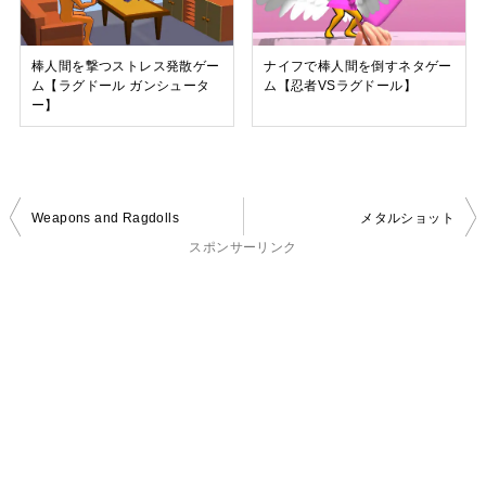
棒人間を撃つストレス発散ゲー
ナイフで棒人間を倒すネタゲー
ム【ラグドール ガンシュータ
ム【忍者VSラグドール】
ー】
投
Weapons and Ragdolls
メタルショット
稿
スポンサーリンク
ナ
ビ
ゲ
ー
シ
ョ
ン