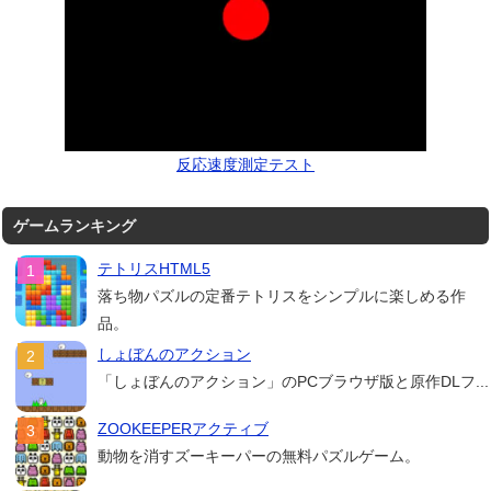
反応速度測定テスト
ゲームランキング
テトリスHTML5
落ち物パズルの定番テトリスをシンプルに楽しめる作
品。
しょぼんのアクション
「しょぼんのアクション」のPCブラウザ版と原作DLフ...
ZOOKEEPERアクティブ
動物を消すズーキーパーの無料パズルゲーム。