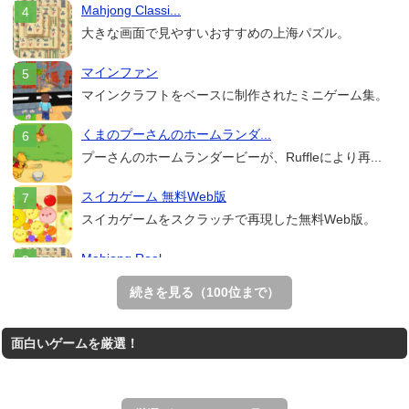
Mahjong Classi...
大きな画面で見やすいおすすめの上海パズル。
マインファン
マインクラフトをベースに制作されたミニゲーム集。
くまのプーさんのホームランダ...
プーさんのホームランダービーが、Ruffleにより再...
スイカゲーム 無料Web版
スイカゲームをスクラッチで再現した無料Web版。
Mahjong Real
リアルな麻雀牌を使う18種類の上海ゲーム。
続きを見る（100位まで）
THE MERGEST KI...
面白いゲームを厳選！
王国を構築していく放置系のシミュレーションゲーム。
アローアウト
すべての矢印を画面外へ導くパズルゲーム。