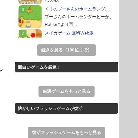
パズル。
くまのプーさんのホームランダ...
プーさんのホームランダービーが、
Ruffleにより再...
スイカゲーム 無料Web版
スイカゲームをスクラッチで再現した
無料Web版。
続きを見る（100位まで）
アローアウト
すべての矢印を画面外へ導くパズルゲ
面白いゲームを厳選！
ーム。
ホールio
ホールを巨大に育成する落とし穴ゲー
厳選ゲームをもっと見る
ム。
THE MERGEST KI...
懐かしいフラッシュゲームが復活
王国を構築していく放置系のシミュレ
ーションゲーム。
復活フラッシュゲームをもっと見る