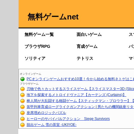
無料ゲームnet
無料ゲーム一覧
面白いゲーム
ス
ブラウザRPG
育成ゲーム
パ
ソリティア
テトリス
マ
オンラインゲーム
PCオンラインゲームおすすめ10選！今から始める無料ネトゲはこ
ブラウザゲーム
刃物で色々カットするスライスゲーム【スライスマスター3D (Slice.
地下を探索するメトロイドヴァニア【カーテンズ (Curtains)】
棒人間が大乱闘する格闘ゲーム【スティックマン・ブロウラー】【育
装甲列車育成ローグライクガンアクション | 男たちの機関銃座リ
座席埋めロジックパズル
ヒーローのサバイバルアクション Siege Survivors
脱出ゲーム 雪の茶室 -UKIYOE-