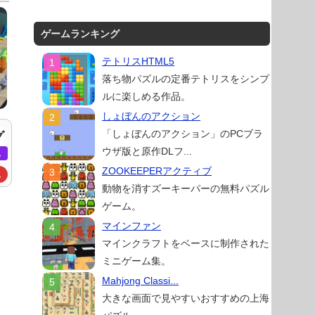
ゲームランキング
テトリスHTML5
落ち物パズルの定番テトリスをシンプ
ルに楽しめる作品。
しょぼんのアクション
「しょぼんのアクション」のPCブラ
グ
ウザ版と原作DLフ...
ム
ZOOKEEPERアクティブ
ム
動物を消すズーキーパーの無料パズル
ゲーム。
マインファン
マインクラフトをベースに制作された
ミニゲーム集。
Mahjong Classi...
大きな画面で見やすいおすすめの上海