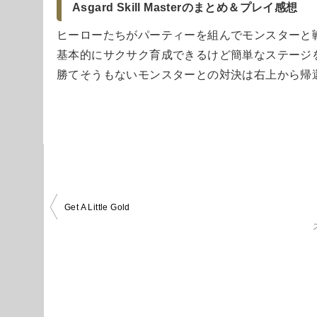
Asgard Skill Masterのまとめ＆プレイ感想
ヒーローたちがパーティーを組んでモンスターと
基本的にサクサク育成できるけど簡単なステージ
勝てそうもないモンスターとの対決は右上から帰
投
Get A Little Gold
稿
ナ
ビ
ゲ
ー