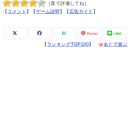
［星で評価してね］
【
コメント
】【
ゲーム説明
】【
広告ガイド
】
Pocket
LINE
【
ランキングTOP100
】
あとで遊ぶ