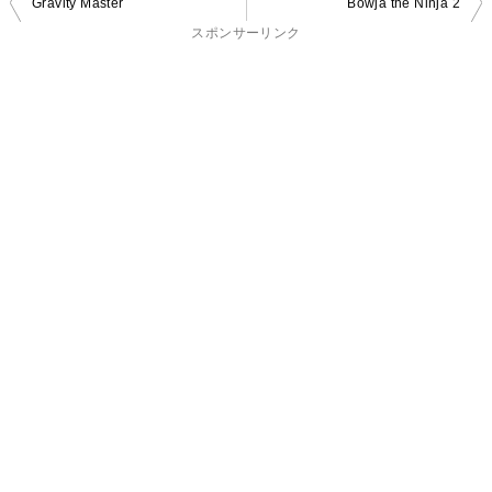
投
Gravity Master
Bowja the Ninja 2
稿
スポンサーリンク
ナ
ビ
ゲ
ー
シ
ョ
ン