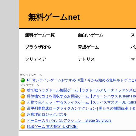
無料ゲームnet
無料ゲーム一覧
面白いゲーム
ス
ブラウザRPG
育成ゲーム
パ
ソリティア
テトリス
マ
オンラインゲーム
PCオンラインゲームおすすめ10選！今から始める無料ネトゲはこ
ブラウザゲーム
槍で戦うラグドール格闘ゲーム【ラグドールアリーナ！ファンスピア
掃除機でゴミを回収するお掃除ゲーム【クリーンハウス (Clean Ho..
刃物で色々カットするスライスゲーム【スライスマスター3D (Slice.
装甲列車育成ローグライクガンアクション | 男たちの機関銃座リ
座席埋めロジックパズル
ヒーローのサバイバルアクション Siege Survivors
脱出ゲーム 雪の茶室 -UKIYOE-