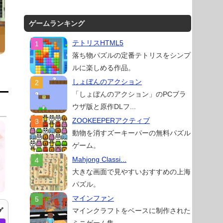
ゲームランキング
テトリスHTML5
落ち物パズルの定番テトリスをシンプ
ルに楽しめる作品。
しょぼんのアクション
「しょぼんのアクション」のPCブラ
ウザ版と原作DLフ...
ZOOKEEPERアクティブ
動物を消すズーキーパーの無料パズル
ゲーム。
Mahjong Classi...
大きな画面で見やすいおすすめの上海
パズル。
マインファン
マインクラフトをベースに制作された
グ