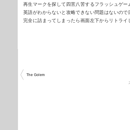
再生マークを探して四苦八苦するフラッシュゲー
英語がわからないと攻略できない問題はないので
完全に詰まってしまったら画面左下からリトライ
投
The Golem
稿
ナ
ビ
ゲ
ー
シ