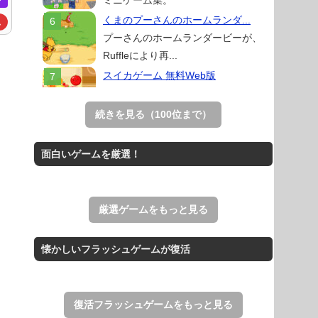
ミニゲーム集。
ー
くまのプーさんのホームランダ...
ム
プーさんのホームランダービーが、
Ruffleにより再...
スイカゲーム 無料Web版
スイカゲームをスクラッチで再現した
無料Web版。
続きを見る（100位まで）
Mahjong Real
リアルな麻雀牌を使う18種類の上海
面白いゲームを厳選！
ゲーム。
THE MERGEST KI...
王国を構築していく放置系のシミュレ
厳選ゲームをもっと見る
ーションゲーム。
アローアウト
懐かしいフラッシュゲームが復活
すべての矢印を画面外へ導くパズルゲ
ーム。
復活フラッシュゲームをもっと見る