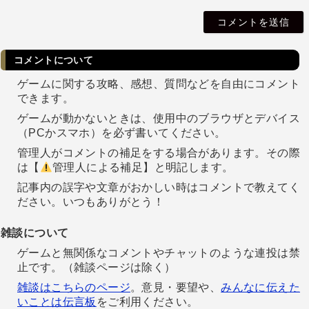
i
l
コメントについて
ゲームに関する攻略、感想、質問などを自由にコメント
できます。
ゲームが動かないときは、使用中のブラウザとデバイス
（PCかスマホ）を必ず書いてください。
管理人がコメントの補足をする場合があります。その際
は【
管理人による補足】と明記します。
記事内の誤字や文章がおかしい時はコメントで教えてく
ださい。いつもありがとう！
雑談について
ゲームと無関係なコメントやチャットのような連投は禁
止です。（雑談ページは除く）
雑談はこちらのページ
。意見・要望や、
みんなに伝えた
いことは伝言板
をご利用ください。