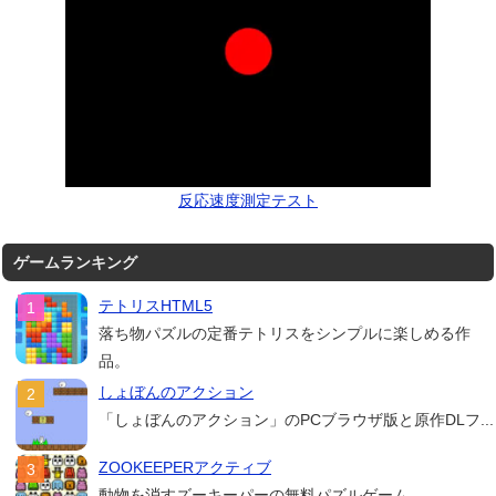
反応速度測定テスト
ゲームランキング
テトリスHTML5
落ち物パズルの定番テトリスをシンプルに楽しめる作
品。
しょぼんのアクション
「しょぼんのアクション」のPCブラウザ版と原作DLフ...
ZOOKEEPERアクティブ
動物を消すズーキーパーの無料パズルゲーム。