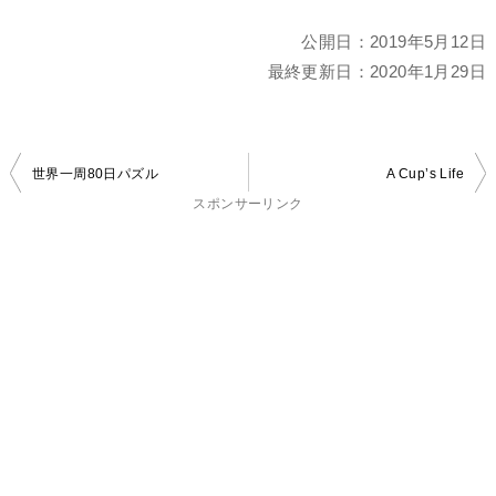
公開日：
2019年5月12日
最終更新日：
2020年1月29日
投
世界一周80日パズル
A Cup’s Life
稿
スポンサーリンク
ナ
ビ
ゲ
ー
シ
ョ
ン