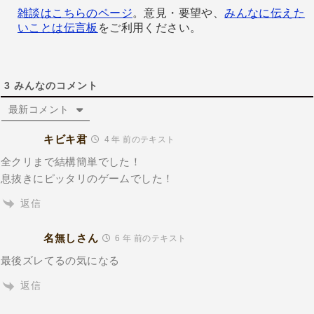
雑談はこちらのページ
。意見・要望や、
みんなに伝えた
いことは伝言板
をご利用ください。
3
みんなのコメント
最新コメント
キビキ君
4 年 前のテキスト
全クリまで結構簡単でした！
息抜きにピッタリのゲームでした！
返信
名無しさん
6 年 前のテキスト
最後ズレてるの気になる
返信