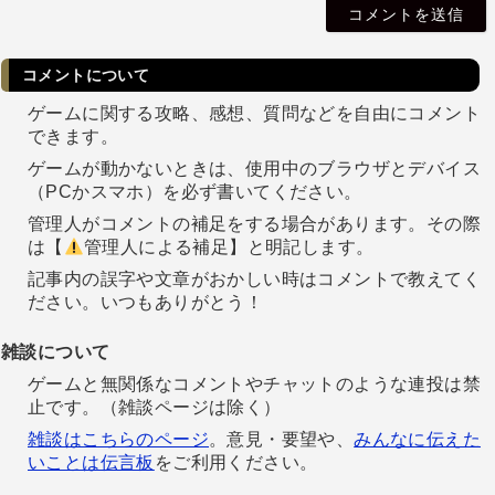
l
コメントについて
ゲームに関する攻略、感想、質問などを自由にコメント
できます。
ゲームが動かないときは、使用中のブラウザとデバイス
（PCかスマホ）を必ず書いてください。
管理人がコメントの補足をする場合があります。その際
は【
管理人による補足】と明記します。
記事内の誤字や文章がおかしい時はコメントで教えてく
ださい。いつもありがとう！
雑談について
ゲームと無関係なコメントやチャットのような連投は禁
止です。（雑談ページは除く）
雑談はこちらのページ
。意見・要望や、
みんなに伝えた
いことは伝言板
をご利用ください。