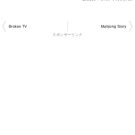
投
Broken TV
Mahjong Story
稿
スポンサーリンク
ナ
ビ
ゲ
ー
シ
ョ
ン