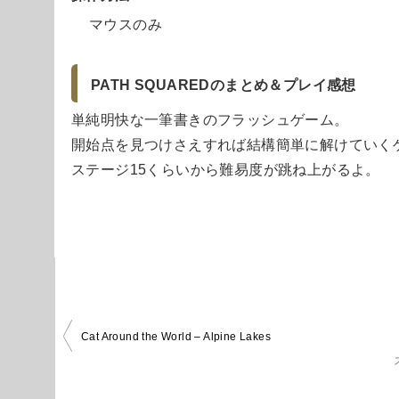
マウスのみ
PATH SQUAREDのまとめ＆プレイ感想
単純明快な一筆書きのフラッシュゲーム。
開始点を見つけさえすれば結構簡単に解けていく
ステージ15くらいから難易度が跳ね上がるよ。
投
Cat Around the World – Alpine Lakes
稿
ナ