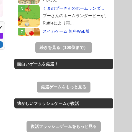
パズル。
くまのプーさんのホームランダ...
プーさんのホームランダービーが、
Ruffleにより再...
グ
スイカゲーム 無料Web版
き
スイカゲームをスクラッチで再現した
ム
無料Web版。
続きを見る（100位まで）
アローアウト
すべての矢印を画面外へ導くパズルゲ
面白いゲームを厳選！
ーム。
ホールio
ホールを巨大に育成する落とし穴ゲー
厳選ゲームをもっと見る
ム。
THE MERGEST KI...
懐かしいフラッシュゲームが復活
王国を構築していく放置系のシミュレ
ーションゲーム。
復活フラッシュゲームをもっと見る