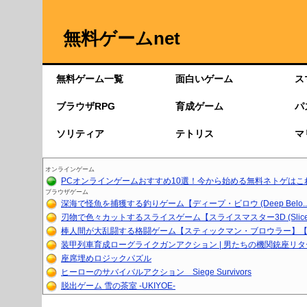
無料ゲームnet
無料ゲーム一覧
面白いゲーム
ス
ブラウザRPG
育成ゲーム
パ
ソリティア
テトリス
マ
オンラインゲーム
PCオンラインゲームおすすめ10選！今から始める無料ネトゲはこ
ブラウザゲーム
深海で怪魚を捕獲する釣りゲーム【ディープ・ビロウ (Deep Belo..
刃物で色々カットするスライスゲーム【スライスマスター3D (Slice.
棒人間が大乱闘する格闘ゲーム【スティックマン・ブロウラー】【育
装甲列車育成ローグライクガンアクション | 男たちの機関銃座リ
座席埋めロジックパズル
ヒーローのサバイバルアクション Siege Survivors
脱出ゲーム 雪の茶室 -UKIYOE-