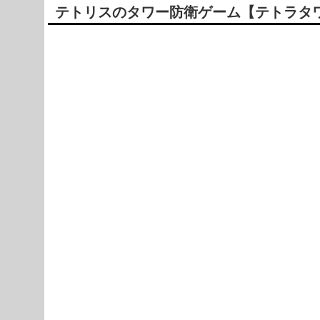
テトリスのタワー防衛ゲーム【テトラタワー】T
Powered by livedoor 相互RSS