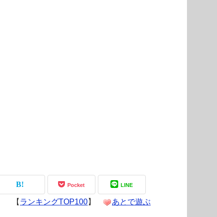
Pocket
LINE
【
ランキングTOP100
】
あとで遊ぶ