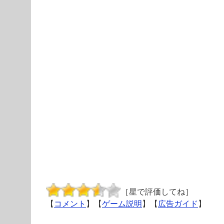
［星で評価してね］
【
コメント
】【
ゲーム説明
】【
広告ガイド
】