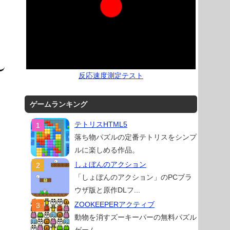
反応速度測定テスト
ゲームランキング
テトリスHTML5
落ち物パズルの定番テトリスをシンプ
ルに楽しめる作品。
しょぼんのアクション
「しょぼんのアクション」のPCブラ
ウザ版と原作DLフ...
ZOOKEEPERアクティブ
動物を消すズーキーパーの無料パズル