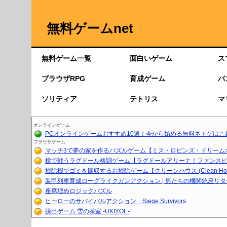
無料ゲームnet
無料ゲーム一覧
面白いゲーム
ス
ブラウザRPG
育成ゲーム
パ
ソリティア
テトリス
マ
オンラインゲーム
PCオンラインゲームおすすめ10選！今から始める無料ネトゲはこ
ブラウザゲーム
マッチ3で夢の家を作るパズルゲーム【ミス・ロビンズ・ドリーム
槍で戦うラグドール格闘ゲーム【ラグドールアリーナ！ファンスピア
掃除機でゴミを回収するお掃除ゲーム【クリーンハウス (Clean Ho..
装甲列車育成ローグライクガンアクション | 男たちの機関銃座リ
座席埋めロジックパズル
ヒーローのサバイバルアクション Siege Survivors
脱出ゲーム 雪の茶室 -UKIYOE-