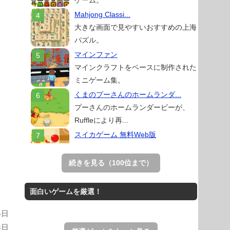
ゲーム。
Mahjong Classi...
大きな画面で見やすいおすすめの上海
パズル。
マインファン
マインクラフトをベースに制作された
ミニゲーム集。
くまのプーさんのホームランダ...
プーさんのホームランダービーが、
Ruffleにより再...
スイカゲーム 無料Web版
スイカゲームをスクラッチで再現した
無料Web版。
続きを見る（100位まで）
Mahjong Real
リアルな麻雀牌を使う18種類の上海
面白いゲームを厳選！
ゲーム。
5日
THE MERGEST KI...
3日
王国を構築していく放置系のシミュレ