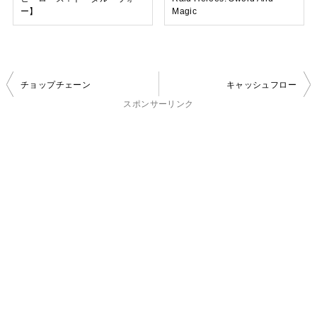
ー】
Magic
投
チョップチェーン
キャッシュフロー
稿
スポンサーリンク
ナ
ビ
ゲ
ー
シ
ョ
ン