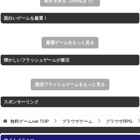
続きを見る（100位まで）
Mahjong Real
面白いゲームを厳選！
リアルな麻雀牌を使う18種類の上海ゲーム。
アローアウト
すべての矢印を画面外へ導くパズルゲーム。
厳選ゲームをもっと見る
懐かしいフラッシュゲームが復活
復活フラッシュゲームをもっと見る
スポンサーリンク
無料ゲームnet
TOP
ブラウザゲーム
ブラウザRPG